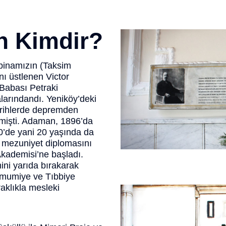
n Kimdir?
 binamızın (Taksim
ı üstlenen Victor
Babası Petraki
larındandı. Yeniköy’deki
tarihlerde depremden
emişti. Adaman, 1896’da
0’de yani 20 yaşında da
n mezuniyet diplomasını
Akademisi’ne başladı.
mini yarıda bırakarak
Umumiye ve Tıbbiye
raklıkla mesleki