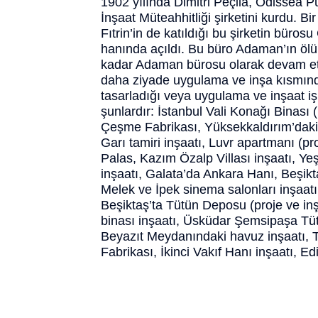
1902 yılında Dimitri Peçila, Odissea Pü
İnşaat Müteahhitliği şirketini kurdu. 
Fıtrin’in de katıldığı bu şirketin büros
hanında açıldı. Bu büro Adaman’ın öl
kadar Adaman bürosu olarak devam et
daha ziyade uygulama ve inşa kısmında
tasarladığı veya uygulama ve inşaat işle
şunlardır: İstanbul Vali Konağı Binası 
Çeşme Fabrikası, Yüksekkaldırım’dak
Garı tamiri inşaatı, Luvr apartmanı (pr
Palas, Kazım Özalp Villası inşaatı, Y
inşaatı, Galata’da Ankara Hanı, Beşik
Melek ve İpek sinema salonları inşaatı
Beşiktaş’ta Tütün Deposu (proje ve inş
binası inşaatı, Üsküdar Şemsipaşa Tü
Beyazıt Meydanındaki havuz inşaatı, 
Fabrikası, İkinci Vakıf Hanı inşaatı, Ed