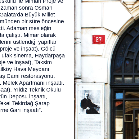
sküllü ile Mimari Proje ve
Bir zaman sonra Osman
u Galata’da Büyük Millet
ümünden bir süre öncesine
ti. Adaman mesleğin
 çalıştı. Mimar olarak
rini üstlendiği yapıtlar
(proje ve inşaat), Gölcü
i ufak sinema, Haydarpaşa
oje ve inşaat), Taksim
eşilköy Hava Meydanı
taş Cami restorasyonu,
, Melek Apartmanı inşaatı,
aat), Yıldız Teknik Okulu
tün Deposu inşaatı,
Tekel Tekirdağ Şarap
irne Garı inşaatı”.